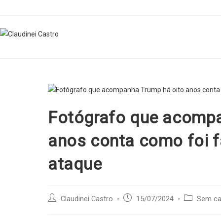
Skip
to
content
Fotógrafo que acompa
anos conta como foi 
ataque
Post
Post
Post
Claudinei Castro
15/07/2024
Sem ca
author:
published:
category: