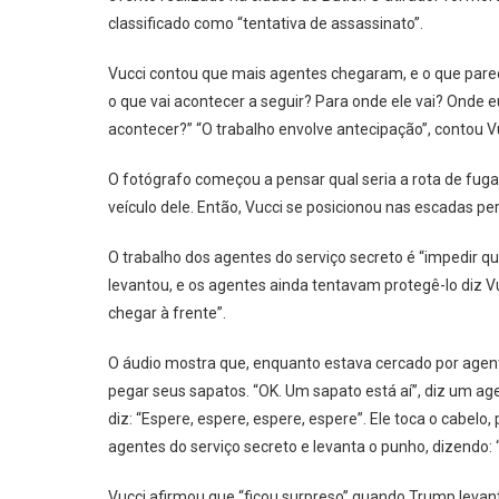
classificado como “tentativa de assassinato”.
Vucci contou que mais agentes chegaram, e o que pare
o que vai acontecer a seguir? Para onde ele vai? Onde e
acontecer?” “O trabalho envolve antecipação”, contou V
O fotógrafo começou a pensar qual seria a rota de fuga
veículo dele. Então, Vucci se posicionou nas escadas per
O trabalho dos agentes do serviço secreto é “impedir qu
levantou, e os agentes ainda tentavam protegê-lo diz 
chegar à frente”.
O áudio mostra que, enquanto estava cercado por agent
pegar seus sapatos. “OK. Um sapato está aí”, diz um a
diz: “Espere, espere, espere, espere”. Ele toca o cabelo
agentes do serviço secreto e levanta o punho, dizendo: “L
Vucci afirmou que “ficou surpreso” quando Trump leva