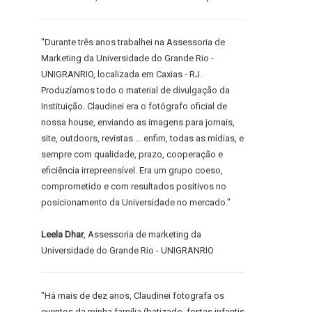
"Durante três anos trabalhei na Assessoria de
Marketing da Universidade do Grande Rio -
UNIGRANRIO, localizada em Caxias - RJ.
Produzíamos todo o material de divulgação da
Instituição. Claudinei era o fotógrafo oficial de
nossa house, enviando as imagens para jornais,
site, outdoors, revistas.... enfim, todas as mídias, e
sempre com qualidade, prazo, cooperação e
eficiência irrepreensível. Era um grupo coeso,
comprometido e com resultados positivos no
posicionamento da Universidade no mercado."
Leela Dhar
, Assessoria de marketing da
Universidade do Grande Rio - UNIGRANRIO
"Há mais de dez anos, Claudinei fotografa os
eventos da minha família (batizado, festas infantis