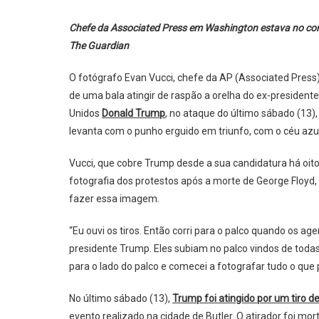
Chefe da Associated Press em Washington estava no comíc
The Guardian
O fotógrafo Evan Vucci, chefe da AP (Associated Pres
de uma bala atingir de raspão a orelha do ex-presidente
Unidos
Donald Trump
, no ataque do último sábado (13)
levanta com o punho erguido em triunfo, com o céu azu
Vucci, que cobre Trump desde a sua candidatura há oit
fotografia dos protestos após a morte de George Floyd, 
fazer essa imagem.
“Eu ouvi os tiros. Então corri para o palco quando os 
presidente Trump. Eles subiam no palco vindos de todas 
para o lado do palco e comecei a fotografar tudo o que p
No último sábado (13),
Trump foi atingido por um tiro de
evento realizado na cidade de Butler. O atirador foi mor