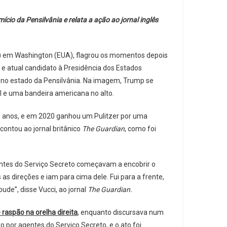
io da Pensilvânia e relata a ação ao jornal inglês
s) em Washington (EUA), flagrou os momentos depois
 e atual candidato à Presidência dos Estados
, no estado da Pensilvânia. Na imagem, Trump se
l e uma bandeira americana no alto.
o anos, e em 2020 ganhou um Pulitzer por uma
contou ao jornal britânico
The Guardian
, como foi
agentes do Serviço Secreto começavam a encobrir o
as direções e iam para cima dele. Fui para a frente,
ude”, disse Vucci, ao jornal
The Guardian.
 raspão na orelha direita
, enquanto discursava num
to por agentes do Serviço Secreto, e o ato foi