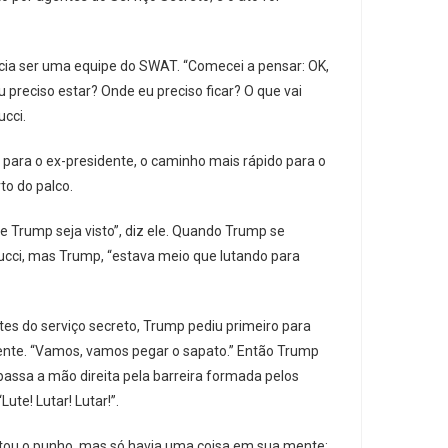
cia ser uma equipe do SWAT. “Comecei a pensar: OK,
u preciso estar? Onde eu preciso ficar? O que vai
ucci.
 para o ex-presidente, o caminho mais rápido para o
to do palco.
e Trump seja visto”, diz ele. Quando Trump se
Vucci, mas Trump, “estava meio que lutando para
es do serviço secreto, Trump pediu primeiro para
gente. “Vamos, vamos pegar o sapato.” Então Trump
, passa a mão direita pela barreira formada pelos
ute! Lutar! Lutar!”.
ntou o punho, mas só havia uma coisa em sua mente: