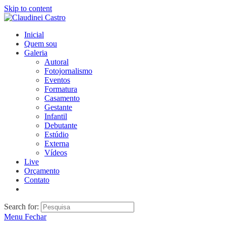
Skip to content
Inicial
Quem sou
Galeria
Autoral
Fotojornalismo
Eventos
Formatura
Casamento
Gestante
Infantil
Debutante
Estúdio
Externa
Vídeos
Live
Orçamento
Contato
Search for:
Menu
Fechar