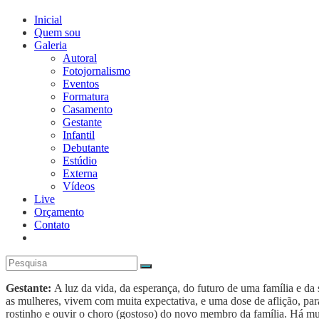
Inicial
Quem sou
Galeria
Autoral
Fotojornalismo
Eventos
Formatura
Casamento
Gestante
Infantil
Debutante
Estúdio
Externa
Vídeos
Live
Orçamento
Contato
Gestante:
A luz da vida, da esperança, do futuro de uma família e da
as mulheres, vivem com muita expectativa, e uma dose de aflição, par
rostinho e ouvir o choro (gostoso) do novo membro da família. Há muit