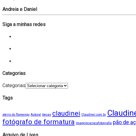
Andreia e Daniel
Siga a minhas redes
Categorias
Categorias
Tags
Claudine
claudinei
aterro do flamengo
Autoral
becas
Claudinei.com.br
fotógrafo de formatura
pão de a
Imagemcariocafotografia
Arquivo de Lives