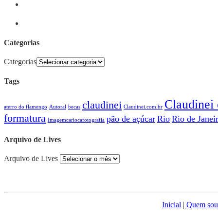
Categorias
Categorias
Tags
Claudinei 
claudinei
aterro do flamengo
Autoral
becas
Claudinei.com.br
formatura
pão de açúcar
Rio
Rio de Janei
Imagemcariocafotografia
Arquivo de Lives
Arquivo de Lives
Inicial
|
Quem sou