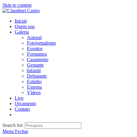
Skip to content
Inicial
Quem sou
Galeria
Autoral
Fotojornalismo
Eventos
Formatura
Casamento
Gestante
Infantil
Debutante
Estúdio
Externa
Vídeos
Live
Orçamento
Contato
Search for:
Menu
Fechar