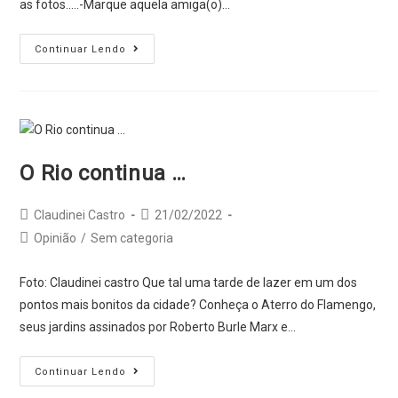
as fotos.....-Marque aquela amiga(o)…
Minha
Continuar Lendo
querida
UERJ.
O Rio continua …
Post
Post
Claudinei Castro
21/02/2022
author:
published:
Post
Opinião
/
Sem categoria
category:
Foto: Claudinei castro Que tal uma tarde de lazer em um dos
pontos mais bonitos da cidade? Conheça o Aterro do Flamengo,
seus jardins assinados por Roberto Burle Marx e…
O
Continuar Lendo
Rio