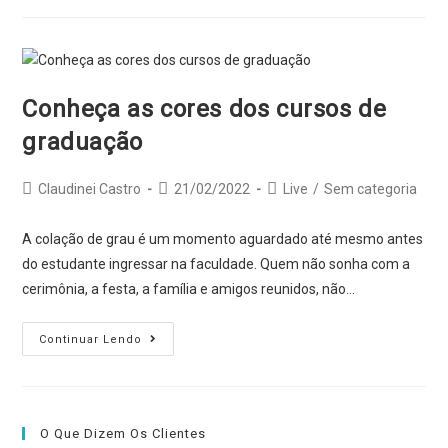
continua
…
Conheça as cores dos cursos de
graduação
Post
Post
Post
Claudinei Castro
21/02/2022
Live
/
Sem categoria
author:
published:
category:
A colação de grau é um momento aguardado até mesmo antes
do estudante ingressar na faculdade. Quem não sonha com a
cerimônia, a festa, a família e amigos reunidos, não…
Conheça
Continuar Lendo
as
cores
dos
cursos
O Que Dizem Os Clientes