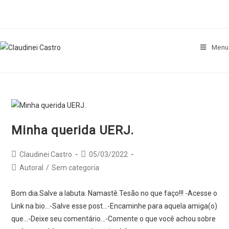
Skip
to
content
Menu
Minha querida UERJ.
Post
Post
Claudinei Castro
05/03/2022
author:
published:
Post
Autoral
/
Sem categoria
category:
Bom dia.Salve a labuta. Namastê.Tesão no que faço!!! -Acesse o
Link na bio...-Salve esse post...-Encaminhe para aquela amiga(o)
que...-Deixe seu comentário...-Comente o que você achou sobre