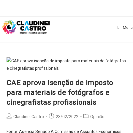
Skip
to
content
Menu
CAE aprova isenção de imposto
para materiais de fotógrafos e
cinegrafistas profissionais
Post
Post
Post
Claudinei Castro
23/02/2022
Opinião
author:
published:
category:
Fonte: Agência Senado A Comissão de Assuntos Econômicos