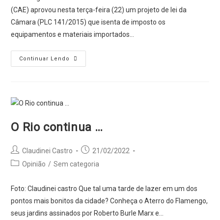
(CAE) aprovou nesta terça-feira (22) um projeto de lei da
Câmara (PLC 141/2015) que isenta de imposto os
equipamentos e materiais importados…
CAE
Continuar Lendo
aprova
isenção
de
imposto
para
O Rio continua …
materiais
de
Post
Post
Claudinei Castro
21/02/2022
fotógrafos
author:
published:
Post
Opinião
/
Sem categoria
e
category:
cinegrafistas
Foto: Claudinei castro Que tal uma tarde de lazer em um dos
profissionais
pontos mais bonitos da cidade? Conheça o Aterro do Flamengo,
seus jardins assinados por Roberto Burle Marx e…