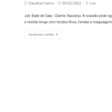
Post
Post
Post
Claudinei Castro
09/02/2022
Live
author:
published:
category:
Job: Baile de Gala - Cliente: Nautylus. A ocasião pede rig
o vestido longo com tecidos finos, fendas e maquiagem
Por
Continuar Lendo
que
a
rigor?