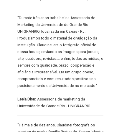
"Durante três anos trabalhei na Assessoria de
Marketing da Universidade do Grande Rio -
UNIGRANRIO, localizada em Caxias - RJ.
Produzíamos todo o material de divulgação da
Instituição. Claudinei era o fotógrafo oficial de
nossa house, enviando as imagens para jornais,
site, outdoors, revistas.... enfim, todas as mídias, e
sempre com qualidade, prazo, cooperação e
eficiência irrepreensível. Era um grupo coeso,
comprometido e com resultados positivos no
posicionamento da Universidade no mercado."
Leela Dhar
, Assessoria de marketing da
Universidade do Grande Rio - UNIGRANRIO
"Há mais de dez anos, Claudinei fotografa os
eventos da minha família (batizado, festas infantis