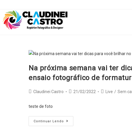
Skip
to
content
Na próxima semana vai ter dica
ensaio fotográfico de formatu
Post
Post
Post
Claudinei Castro
21/02/2022
Live
/
Sem ca
author:
published:
category:
teste de foto
Na
Continuar Lendo
próxima