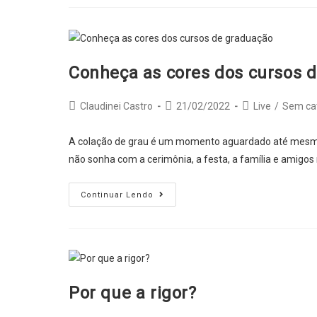
semana
vai
ter
dicas
Conheça as cores dos cursos 
para
você
Post
Post
Post
Claudinei Castro
21/02/2022
Live
/
Sem ca
brilhar
author:
published:
category:
no
A colação de grau é um momento aguardado até mesmo
seu
não sonha com a cerimônia, a festa, a família e amigos
ensaio
fotográfico
Conheça
Continuar Lendo
de
as
formatura!
cores
Não
dos
percam….
cursos
de
Por que a rigor?
graduação